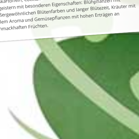
eistern mit besonderen Eigenschaften: Blühpflanzen mit
ßergewöhnlichen Blütenfarben und langer Blütezeit, Kräuter mit
llem Aroma und Gemüsepflanzen mit hohen Erträgen an
hmackhaften Früchten.